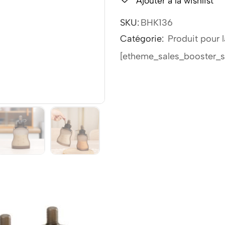
Ajouter à la wishlist
SKU:
BHK136
Catégorie:
Produit pour l
[etheme_sales_booster_s