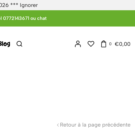
2026 ***
Ignorer
l 0772143671 ou chat
Blog
€
0,00
0
Retour à la page précédente