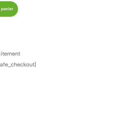
 panier
aitement
afe_checkout]