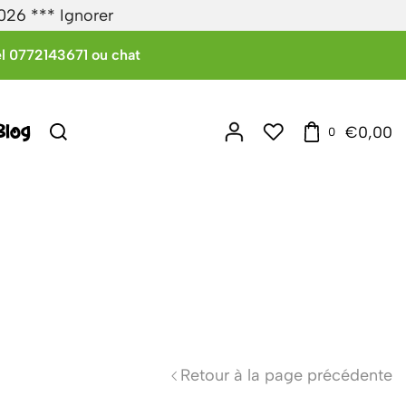
2026 ***
Ignorer
l 0772143671 ou chat
Blog
€
0,00
0
Retour à la page précédente