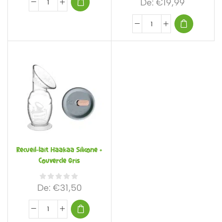
De:
€
19,99
Recueil-lait Haakaa Silicone +
Couvercle Gris
De:
€
31,50