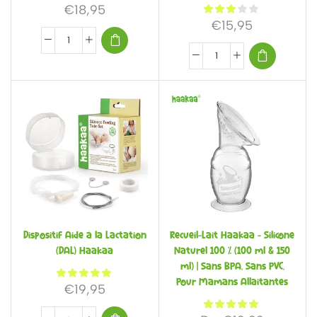
€
18,95
€
15,95
Dispositif Aide à la Lactation
Recueil-Lait Haakaa – Silicone
(DAL) Haakaa
Naturel 100 % (100 ml & 150
ml) | Sans BPA, Sans PVC,
Pour Mamans Allaitantes
€
19,95