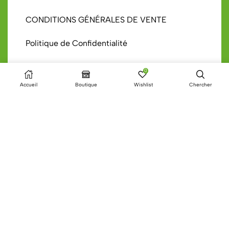
CONDITIONS GÉNÉRALES DE VENTE
Politique de Confidentialité
Mentions Légales
0
Accueil
Boutique
Wishlist
Chercher
FAQ’s Recueil Lait
Moyens de paiement
Méthodes de livraison
Tous droits réservés © 2023 Haakaa France