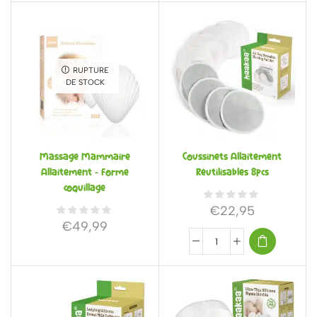
RUPTURE
DE STOCK
Massage Mammaire
Coussinets Allaitement
Allaitement – forme
Réutilisables 8pcs
coquillage
€
22,95
€
49,99