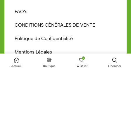
FAQ’s
CONDITIONS GÉNÉRALES DE VENTE
Politique de Confidentialité
Mentions Légales
0
FAQ’s Recueil Lait
Accueil
Boutique
Wishlist
Chercher
Moyens de paiement
Méthodes de livraison